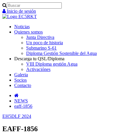
Search
Inicio de sesión
Noticias
Quienes somos
Junta Directiva
Un poco de historia
Submarino S-61
Diploma Gestión Sostenible del Agua
Descarga tu QSL/Diploma
VIII Diploma gestión Agua
Activaciónes
Galeria
Socios
Contacto
NEWS
eaff-1856
EH5DLF 2024
EAFF-1856