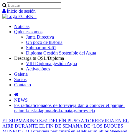
Search
Inicio de sesión
Noticias
Quienes somos
Junta Directiva
Un poco de historia
Submarino S-61
Diploma Gestión Sostenible del Agua
Descarga tu QSL/Diploma
VIII Diploma gestión Agua
Activaciónes
Galeria
Socios
Contacto
NEWS
los-radioaficionados-de-torrevieja-dan-a-conocer-el-parque-
natural-de-la-laguna-de-la-mata-y-torrevieja
EL SUBMARINO S-61 DELFÍN PUSO A TORREVIEJA EN EL
AIRE DURANTE EL FIN DE SEMANA DE “LOS BUQUES
MUSEO”
CQ Torrevieja participará en el Museum Ships Weekend